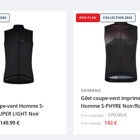
2026
BON PLAN
COLLECTION 2024
SHIMANO
Gilet coupe-vent imprim
upe-vent Homme S-
Homme S-PHYRE Noir/R
UPER LIGHT Noir
179.99 €
Prix conseillé :
149.99 €
143 €
Prix remisé :