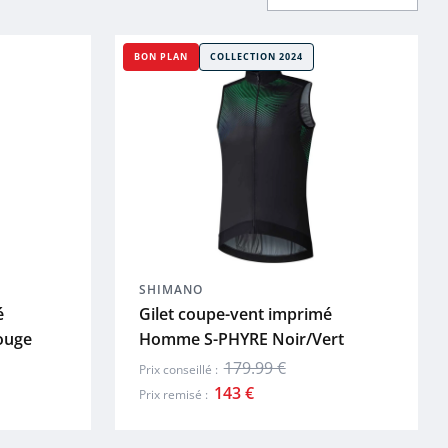
BON PLAN
COLLECTION 2024
SHIMANO
é
Gilet coupe-vent imprimé
ouge
Homme S-PHYRE Noir/Vert
179.99 €
Prix conseillé :
143 €
Prix remisé :