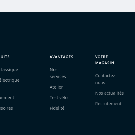
UITS
AVANTAGES
VOTRE
MAGASIN
classique
Nos
Contactez-
services
électrique
nous
Atelier
Nos actualités
pement
Test vélo
Recrutement
ssoires
Fidelité