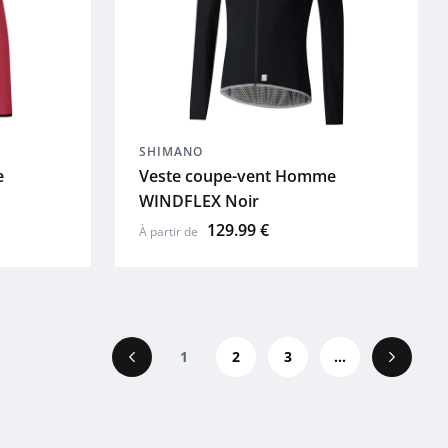
SHIMANO
e
Veste coupe-vent Homme
WINDFLEX Noir
129.99 €
À partir de
1
2
3
...
Précédent
Suivant