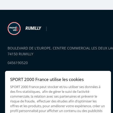
RUMILLY
BOULEVARD DE L'EUROPE, CENTRE COMMERCIAL LES DEUX LA
74150 RUMILLY
0456190520