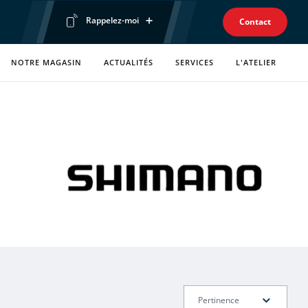
Rappelez-moi
Contact
Prénom
NOTRE MAGASIN
ACTUALITÉS
SERVICES
L'ATELIER
Téléphone
Envoyer ma demande
Politique de confidentialité